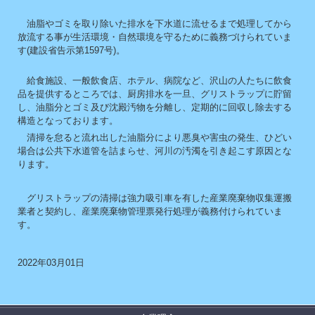
油脂やゴミを取り除いた排水を下水道に流せるまで処理してから
放流する事が生活環境・自然環境を守るために義務づけられていま
す(建設省告示第1597号)。
給食施設、一般飲食店、ホテル、病院など、沢山の人たちに飲食
品を提供するところでは、厨房排水を一旦、グリストラップに貯留
し、油脂分とゴミ及び沈殿汚物を分離し、定期的に回収し除去する
構造となっております。
清掃を怠ると流れ出した油脂分により悪臭や害虫の発生、ひどい
場合は公共下水道管を詰まらせ、河川の汚濁を引き起こす原因とな
ります。
グリストラップの清掃は強力吸引車を有した産業廃棄物収集運搬
業者と契約し、産業廃棄物管理票発行処理が義務付けられていま
す。
2022年03月01日